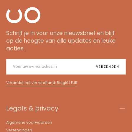
The
Skin
Schrijf je in voor onze nieuwsbrief en blijf
Company
op de hoogte van alle updates en leuke
acties.
E-
MAILADRES
VERZENDEN
Verander het verzendland: België | EUR
Legals & privacy
Algemene voorwaarden
Verzendingen