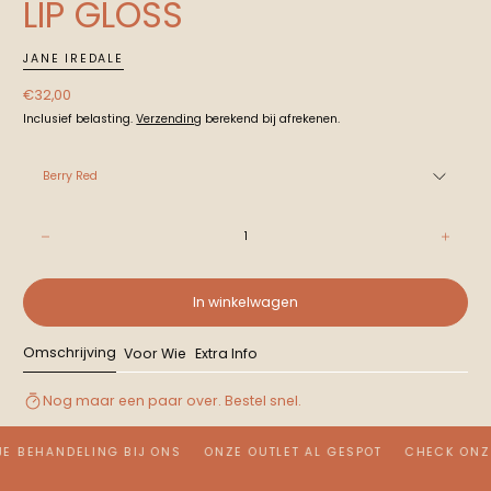
LIP GLOSS
JANE IREDALE
Normale
€32,00
prijs
Inclusief belasting.
Verzending
berekend bij afrekenen.
Berry Red
Aantal:
Afname
Toen
In winkelwagen
Omschrijving
Voor Wie
Extra Info
Nog maar een paar over. Bestel snel.
JE BEHANDELING BIJ ONS
ONZE OUTLET AL GESPOT
CHECK ONZ