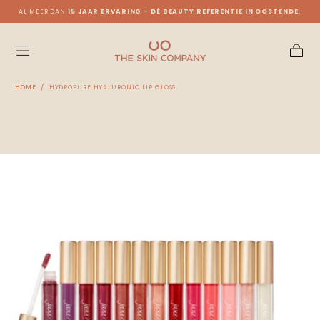
LOT
AL MEER DAN
15 JAAR ERVARING - DÉ BEAUTY REFERENTIE IN OOSTENDE.
Ga naar
content
Winkel
HOME
/
HYDROPURE HYALURONIC LIP GLOSS